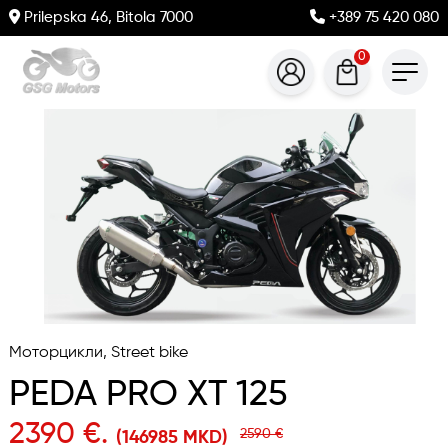
Prilepska 46, Bitola 7000
+389 75 420 080
0
Моторцикли, Street bike
PEDA PRO XT 125
2390 €.
2590 €
(146985 MKD)