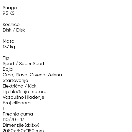
Snaga

9,5 KS

Kočnice

Disk / Disk

Masa

137 kg

Tip

Sport / Super Sport

Boja

Crna, Plava, Crvena, Zelena

Startovanje

Električno / Kick

Tip hlađenja motora

Vazdušno Hlađenje

Broj cilindara

1

Prednja guma

110/70– 17

Dimenzije (dxšxv)

2080x750x1180 mm
