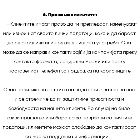
6. Права на клиентите:
   - Клиентите имаат право да ги прегледаат, изменуваат 
или избришат своите лични податоци, како и да бараат 
да се ограничи или прекине нивната употреба. Ова 
може да се направи контактирајќи ја компанијата преку 
контакта формата, социјални мрежи или преку 
поставениот телефон за поддршка на корисниците.

Оваа политика за заштита на податоци е важна за нас 
и се стремиме да ги заштитиме приватноста и 
безбедноста на нашите клиенти. Во случај на било 
какви прашања или барања за поврзани со личните 
податоци, клиентите можаст слободно да контактираат 
со нас за поддршка и информации.    