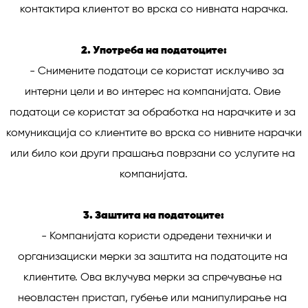
контактира клиентот во врска со нивната нарачка.

2. Употреба на податоците:
   - Снимените податоци се користат исклучиво за 
интерни цели и во интерес на компанијата. Овие 
податоци се користат за обработка на нарачките и за 
комуникација со клиентите во врска со нивните нарачки 
или било кои други прашања поврзани со услугите на 
компанијата.

3. Заштита на податоците:
   - Компанијата користи одредени технички и 
организациски мерки за заштита на податоците на 
клиентите. Ова вклучува мерки за спречување на 
неовластен пристап, губење или манипулирање на 