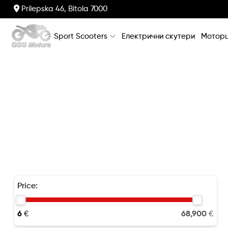
Prilepska 46, Bitola 7000
Sport Scooters
Електрични скутери
Моторц
Price:
6
€
68,900
€