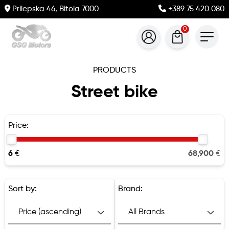
Prilepska 46, Bitola 7000
+389 75 420 080
0
PRODUCTS
Street bike
Price:
6
€
68,900
€
Sort by:
Brand: