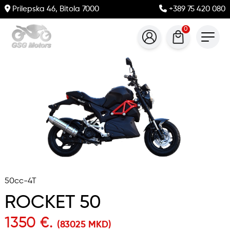
Prilepska 46, Bitola 7000
+389 75 420 080
0
50cc-4T
ROCKET 50
1350 €.
(83025 MKD)