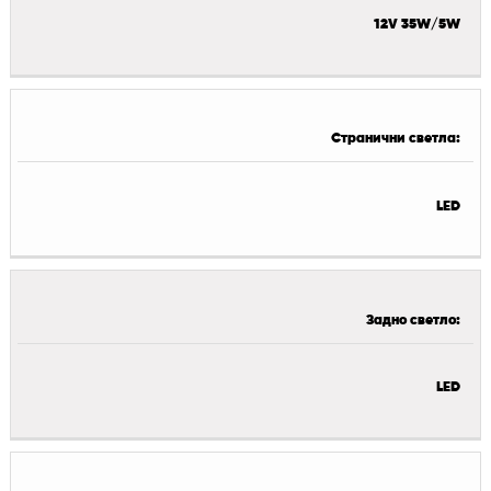
12V 35W/5W
Странични светла:
LED
Задно светло:
LED