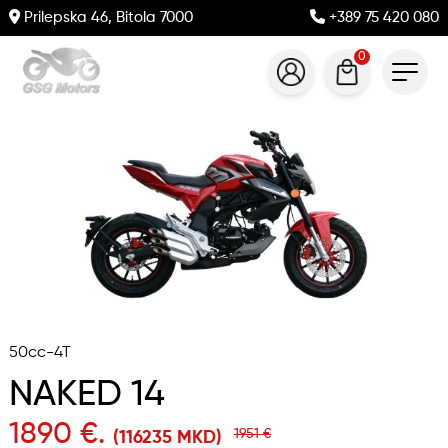
Prilepska 46, Bitola 7000
+389 75 420 080
0
50cc-4T
NAKED 14
1890 €.
1951 €
(116235 MKD)