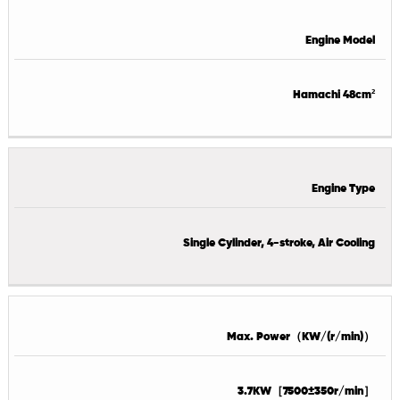
Engine Model
Hamachi 48cm²
Engine Type
Single Cylinder, 4-stroke, Air Cooling
Max. Power（KW/(r/min)）
3.7KW［7500±350r/min］