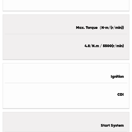
Max. Torque（N·m/(r/min))
4.8/N.m / 5500(r/min)
Ignition
CDI
Start System