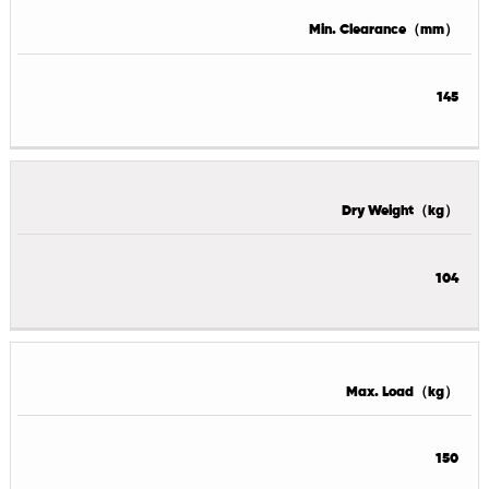
Min. Clearance（mm）
145
Dry Weight（kg）
104
Max. Load（kg）
150