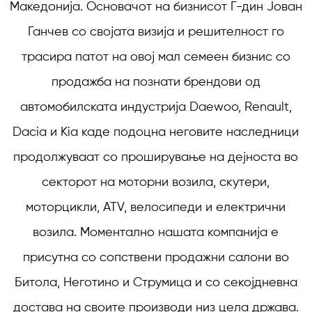
Македонија. Основачот на бизнисот Г-дин Јован
Ганчев со својата визија и решителност го
трасира патот на овој мал семеен бизнис со
продажба на познати брендови од
автомобилската индустрија Daewoo, Renault,
Dacia и Kia каде подоцна неговите наследници
продолжуваат со проширување на дејноста во
секторот на моторни возила, скутери,
моторцикли, ATV, велосипеди и електрични
возила. Моментално нашата компанија е
присутна со сопствени продажни салони во
Битола, Неготино и Струмица и со секојдневна
достава на своите производи низ цела држава.