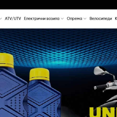
ATV/UTV
Електрични возила
Опрема
Велосипеди