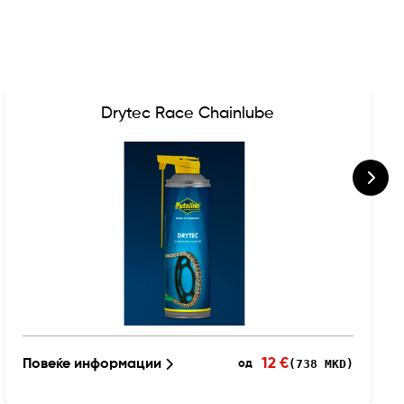
Drytec Race Chainlube
12 €
Повеќе информации
(738 MKD)
од