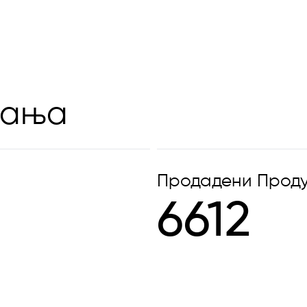
вања
Продадени Проду
6612