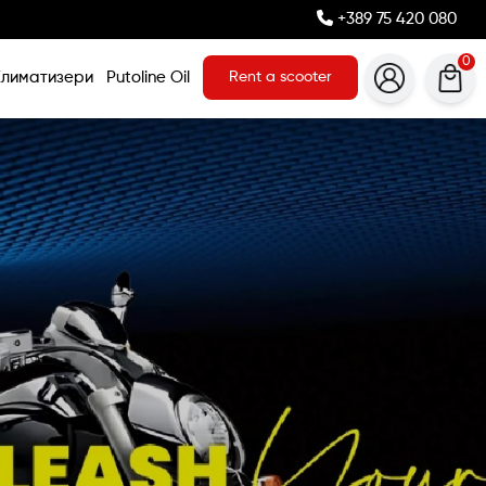
+389 75 420 080
0
Климатизери
Putoline Oil
Rent a scooter