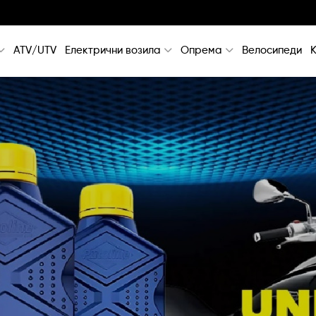
ATV/UTV
Електрични возила
Опрема
Велосипеди