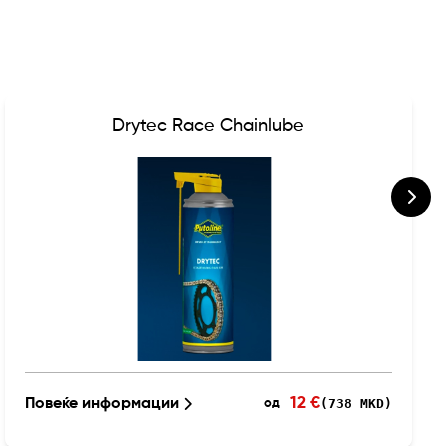
Drytec Race Chainlube
12 €
Повеќе информации
(738 MKD)
од