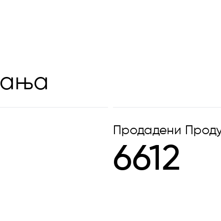
вања
Продадени Проду
6612