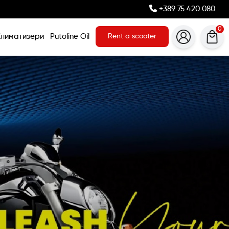
+389 75 420 080
0
Климатизери
Putoline Oil
Rent a scooter