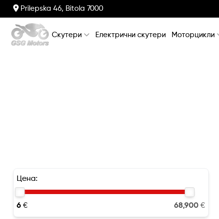
Prilepska 46, Bitola 7000
Скутери
Електрични скутери
Моторцикли
Цена:
6
€
68,900
€