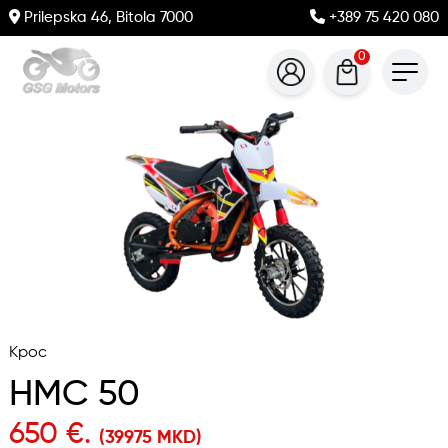
Prilepska 46, Bitola 7000
+389 75 420 080
0
Крос
HMC 50
650 €.
(39975 MKD)