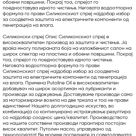
обоени површини. Покрај тоа, спрејот го 
поедноставува идното чистење. Неговата водоотпорна 
формула го прави Силиконскиот спреј најдобар избор 
за соодветна заштита на електричните компоненти од 
пенетрација на влага.

Силиконски спреј Опис Силиконскиот спреј е 
висококвалитетен производ за заштита и чистење. Ја 
враќа многу полираната боја на изложбениот салон на 
широк спектар на пластика и обоени површини. Покрај 
тоа, спрејот го поедноставува идното чистење. 
Неговата водоотпорна формула го прави 
Силиконскиот спреј најдобар избор за соодветна 
заштита на електричните компоненти од пенетрација 
на влага. Примена Putoline Oil е висококвалитетен 
добавувач на широк асортиман на лубриканти и 
производи за одржување. Доставуваме производи само 
за моторизирани возила на две тркала и тоа не прави 
единствени! Нашето долгогодишно искуство, во 
комбинација со континуирано истражување резултира 
со најдобар сооднос цена/квалитет. Производството 
на нашите сопствени производи гарантира постојан 
висок квалитет. Путолин масло, управувано од 
технологијата! Ве молиме погледнете ја советодавната 