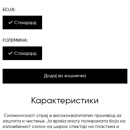
БОЈА:
Стандард
ГОЛЕМИНА:
Стандард
Додај во кошничка
Карактеристики
 Силиконскиот спреј е висококвалитетен производ за 
заштита и чистење. Ја враќа многу полираната боја на 
изложбениот салон на широк спектар на пластика и 