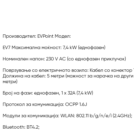
Производител: EVPoint Модел:

EV7 Максимална моќност: 7,4 kW (еднофазен)

Номинален напон: 230 V AC (со еднофазен приклучок)

Поврзување со електричното возило: Кабел со конектор Ти
Должина на кабел: 5 метри (можност за нарачка на други д
метри)

Број на фази: еднофазен, 1 x 32A (7,4 kW)

Протокол за комуникација: OCPP 1.6J

Модули за комуникација: WLAN: 802.11 b/g/n/e/i (2.4GHz);

Bluetooth: BT4.2;
