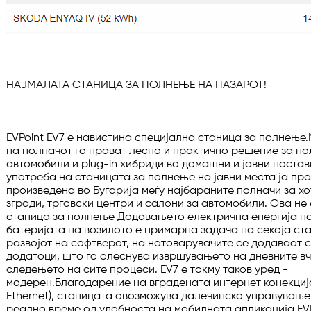
НАЈМАЛАТА СТАНИЦА ЗА ПОЛНЕЊЕ НА ПАЗАРОТ!

EVPoint EV7 е навистина специјална станица за полнење.
на полначот го прават лесно и практично решение за по
автомобили и plug-in хибриди во домашни и јавни постав
употреба на станицата за полнење на јавни места ја пра
произведена во Бугарија меѓу најбараните полначи за хо
згради, трговски центри и салони за автомобили. Ова не 
станица за полнење Додавањето електрична енергија на
батеријата на возилото е примарна задача на секоја ста
развојот на софтверот, на натоварувачите се додаваат с
додатоци, што го олеснува извршувањето на дневните вч
следењето на сите процеси. EV7 е токму таков уред - 
модерен.Благодарение на вградената интернет конекција (
Ethernet), станицата овозможува далечинско управување 
реално време од удобноста на мобилната апликација EVP