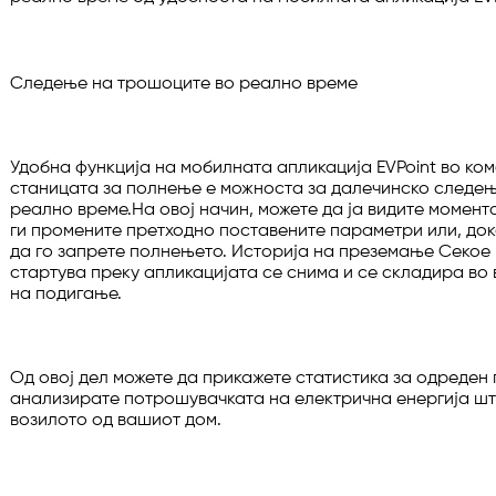
Следење на трошоците во реално време

Удобна функција на мобилната апликација EVPoint во ком
станицата за полнење е можноста за далечинско следењ
реално време.На овој начин, можете да ја видите момента
ги промените претходно поставените параметри или, доко
да го запрете полнењето. Историја на преземање Секое 
стартува преку апликацијата се снима и се складира во 
на подигање.

Од овој дел можете да прикажете статистика за одреден п
анализирате потрошувачката на електрична енергија што
возилото од вашиот дом.
