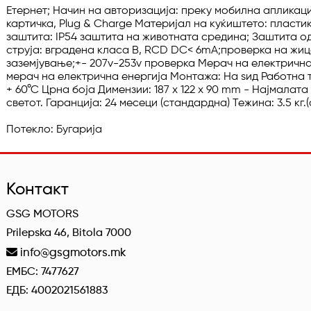
Етернет; Начин на авторизација: преку мобилна апликација
картичка, Plug & Charge Материјал на куќиштето: пластик
заштита: IP54 заштита на животната средина; Заштита од
струја: вградена класа B, RCD DC< 6mA;проверка на жица
заземјување;+- 207v-253v проверка Мерач на електрична 
мерач на електрична енергија Монтажа: На ѕид Работна т
+ 60°C Црна боја Димензии: 187 x 122 x 90 mm - Најмалата
светот. Гаранција: 24 месеци (стандардна) Тежина: 3.5 кг.(
Потекло: Бугарија
Контакт
GSG MOTORS
Prilepska 46, Bitola 7000
info@gsgmotors.mk
ЕМБС: 7477627
ЕДБ: 4002021561883