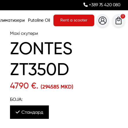
+389 75 420 080
0
Климатизери
Putoline Oil
Rent a scooter
Maxi скутери
ZONTES
ZT350D
4790 €.
(294585 MKD)
БОЈА:
Стандард