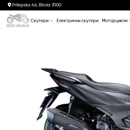
Prilepska 46, Bitola 7000
Скутери
Електрични скутери
Моторцикли