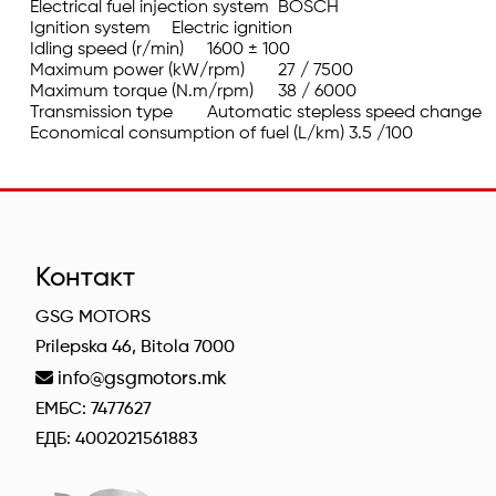
Electrical fuel injection system	BOSCH

Ignition system	Electric ignition

Idling speed (r/min)	1600 ± 100

Maximum power (kW/rpm)	27 / 7500

Maximum torque (N.m/rpm)	38 / 6000

Transmission type	Automatic stepless speed change

Economical consumption of fuel (L/km)	3.5 /100
Контакт
GSG MOTORS
Prilepska 46, Bitola 7000
info@gsgmotors.mk
ЕМБС: 7477627
ЕДБ: 4002021561883