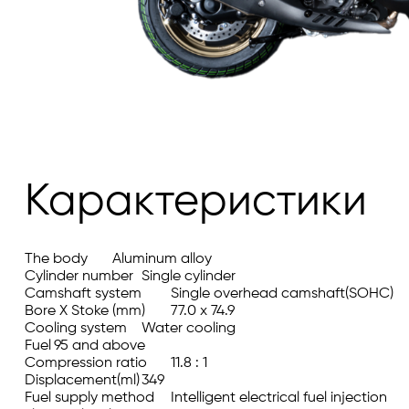
Карактеристики
The body	Aluminum alloy

Cylinder number	Single cylinder

Camshaft system	Single overhead camshaft(SOHC)

Bore X Stoke (mm)	77.0 x 74.9

Cooling system	Water cooling

Fuel	95 and above

Compression ratio	11.8 : 1

Displacement(ml)	349

Fuel supply method	Intelligent electrical fuel injection
