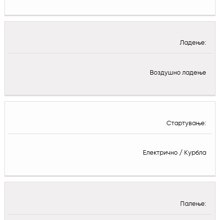
Ладење:
Воздушно ладење
Стартување:
Електрично / Курбла
Палење: