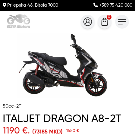
Prilepska 46, Bitola 7000
+389 75 420 080
0
50cc-2T
ITALJET DRAGON A8-2T
1190 €.
1550 €
(73185 MKD)