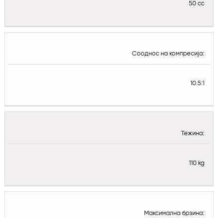
50 cc
Сооднос на компресија:
10.5:1
Тежина:
110 kg
Максимална брзина: