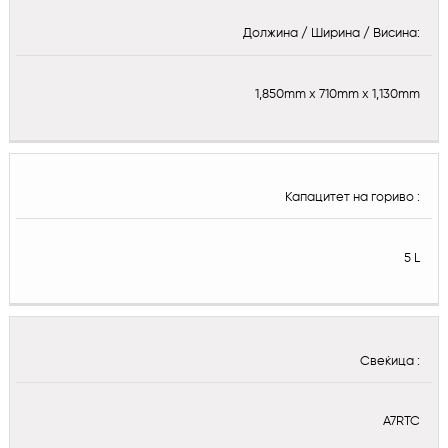
Должина / Ширина / Висина:
1,850mm x 710mm x 1,130mm
Капацитет на гориво :
5 L
Свеќица :
A7RTC