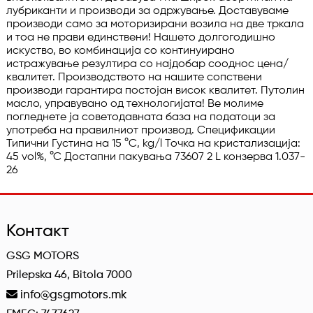
лубриканти и производи за одржување. Доставуваме 
производи само за моторизирани возила на две тркала 
и тоа не прави единствени! Нашето долгогодишно 
искуство, во комбинација со континуирано 
истражување резултира со најдобар сооднос цена/
квалитет. Производството на нашите сопствени 
производи гарантира постојан висок квалитет. Путолин 
масло, управувано од технологијата! Ве молиме 
погледнете ја советодавната база на податоци за 
употреба на правилниот производ. Спецификации 
Типични Густина на 15 °C, kg/l Точка на кристализација: 
45 vol%, °C Достапни пакувања 73607 2 L конзерва 1.037-
26
Контакт
GSG MOTORS
Prilepska 46, Bitola 7000
info@gsgmotors.mk