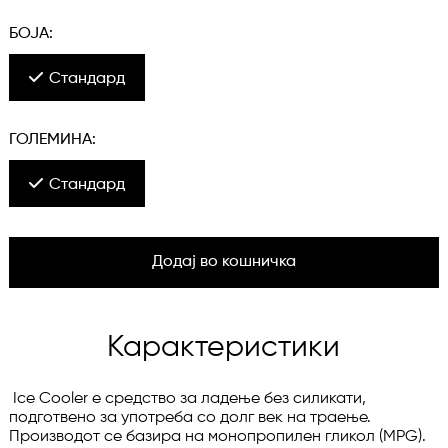
БОЈА:
Стандард
ГОЛЕМИНА:
Стандард
Додај во кошничка
Карактеристики
 Ice Cooler е средство за ладење без силикати, 
подготвено за употреба со долг век на траење. 
Производот се базира на монопропилен гликол (MPG). 