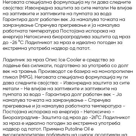
Неговата специјална формулација му ги дава следните 
својства: Извонредна заштита за сите метали Не влијае 
на заптивките и заптивките на пумпата за вода 
Гарантира долг работен век Ја намалува точката на 
замрзнување Спречува прегревање и ја намалува 
работната температура Постојана испорака на 
енергија Нетоксична биоразградлива заштита од мраз 
до -26 °C Ладилникот за мраз е идеално погоден за 
екстремна употреба надвор од патот.

Ладилник за мраз Опис Ice Cooler е средство за 
ладење без силикати, подготвено за употреба со долг 
век на траење. Производот се базира на монопропилен 
гликол (MPG). Неговата специјална формулација му ги 
дава следните својства: - Извонредна заштита за сите 
метали - Не влијае на заптивките и заптивките на 
пумпата за вода - Гарантира долг работен век - Ја 
намалува точката на замрзнување - Спречува 
прегревање и ја намалува работната температура - 
Постојана испорака на енергија - Нетоксично - 
Биоразградлив- Заштита од мраз до -26°C Ладилникот 
за мраз е идеално погоден за екстремна употреба 
надвор од патот. Примена Putoline Oil е 
висококвалитетен добавувач на широк асортиман на 