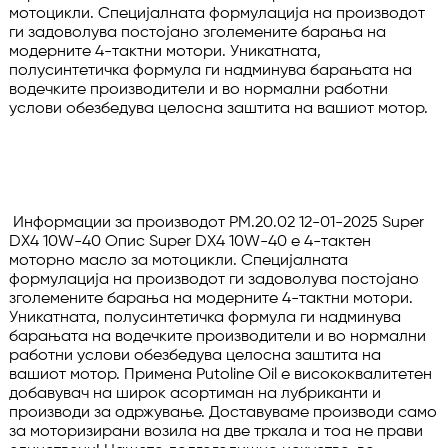
мотоцикли. Специјалната формулација на производот 
ги задоволува постојано зголемените барања на 
модерните 4-тактни мотори. Уникатната, 
полусинтетичка формула ги надминува барањата на 
водечките производители и во нормални работни 
услови обезбедува целосна заштита на вашиот мотор.

 Информации за производот PM.20.02 12-01-2025 Super 
DX4 10W-40 Опис Super DX4 10W-40 е 4-тактен 
моторно масло за мотоцикли. Специјалната 
формулација на производот ги задоволува постојано 
зголемените барања на модерните 4-тактни мотори. 
Уникатната, полусинтетичка формула ги надминува 
барањата на водечките производители и во нормални 
работни услови обезбедува целосна заштита на 
вашиот мотор. Примена Putoline Oil е висококвалитетен 
добавувач на широк асортиман на лубриканти и 
производи за одржување. Доставуваме производи само 
за моторизирани возила на две тркала и тоа не прави 