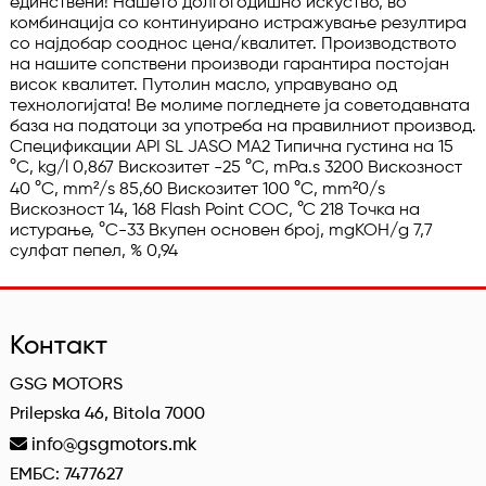
единствени! Нашето долгогодишно искуство, во 
комбинација со континуирано истражување резултира 
со најдобар сооднос цена/квалитет. Производството 
на нашите сопствени производи гарантира постојан 
висок квалитет. Путолин масло, управувано од 
технологијата! Ве молиме погледнете ја советодавната 
база на податоци за употреба на правилниот производ. 
Спецификации API SL JASO MA2 Типична густина на 15 
°C, kg/l 0,867 Вискозитет -25 °C, mPa.s 3200 Вискозност 
40 °C, mm²/s 85,60 Вискозитет 100 °C, mm²0/s 
Вискозност 14, 168 Flash Point COC, °C 218 Точка на 
истурање, °C-33 Вкупен основен број, mgKOH/g 7,7 
сулфат пепел, % 0,94
Контакт
GSG MOTORS
Prilepska 46, Bitola 7000
info@gsgmotors.mk
ЕМБС: 7477627