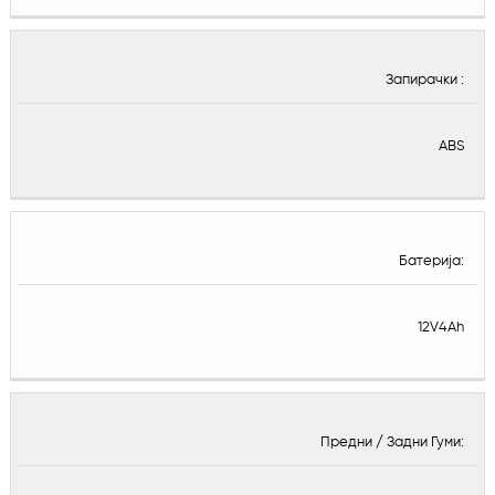
Запирачки :
ABS
Батерија:
12V4Ah
Предни / Задни Гуми: