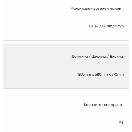
Максимален вртежен момент:
17.0 (6250) Nm/r/min
Должина / Ширина / Висина:
1870mm x 680mm x 770mm
Капацитет на гориво :
9 L