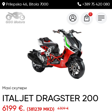
Prilepska 46, Bitola 7000
+389 75 420 080
0
Maxi скутери
ITALJET DRAGSTER 200
6199 €.
6309 €
(381239 MKD)