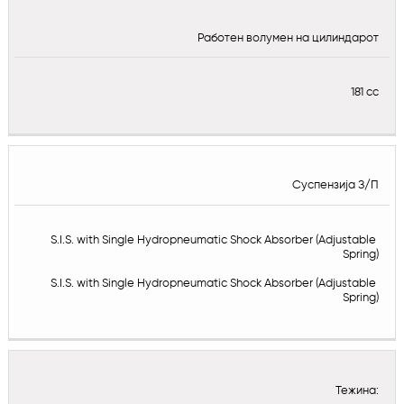
Работен волумен на цилиндарот
181 cc
Суспензија З/П
S.I.S. with Single Hydropneumatic Shock Absorber (Adjustable 
Spring)
S.I.S. with Single Hydropneumatic Shock Absorber (Adjustable 
Spring)
Тежина: