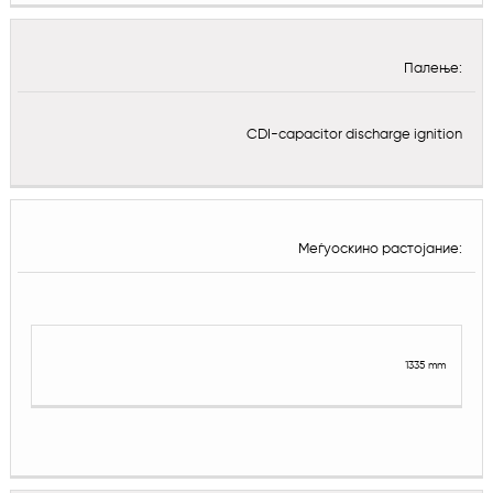
Палење:
CDI-capacitor discharge ignition
Меѓуоскино растојание:
1335 mm