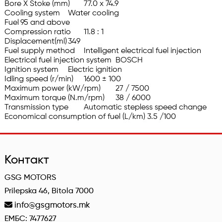
Bore X Stoke (mm)	77.0 x 74.9

Cooling system	Water cooling

Fuel	95 and above

Compression ratio	11.8 : 1

Displacement(ml)	349

Fuel supply method	Intelligent electrical fuel injection

Electrical fuel injection system	BOSCH

Ignition system	Electric ignition

Idling speed (r/min)	1600 ± 100

Maximum power (kW/rpm)	27 / 7500

Maximum torque (N.m/rpm)	38 / 6000

Transmission type	Automatic stepless speed change

Economical consumption of fuel (L/km)	3.5 /100
Контакт
GSG MOTORS
Prilepska 46, Bitola 7000
info@gsgmotors.mk
ЕМБС: 7477627