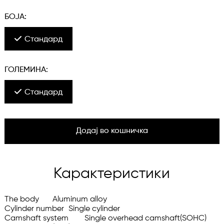
БОЈА:
Стандард
ГОЛЕМИНА:
Стандард
Додај во кошничка
Карактеристики
The body	Aluminum alloy

Cylinder number	Single cylinder

Camshaft system	Single overhead camshaft(SOHC)
